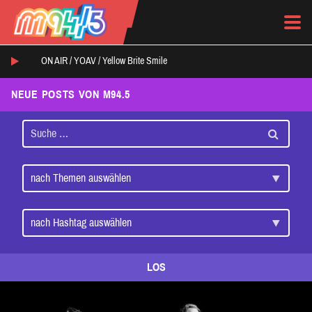
ON AIR /
YOAV
/
Yellow Brite Smile
NEUE POSTS VON M94.5
LOS