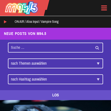
ON AIR /
Aloa Input
/
Vampire Song
NEUE POSTS VON M94.5
LOS