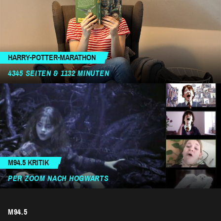
HARRY-POTTER-MARATHON
4345 SEITEN & 1132 MINUTEN
M94.5 KRITIK
PER ZOOM NACH HOGWARTS
M94.5