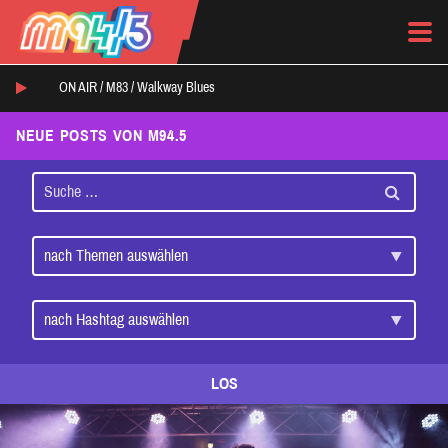
ON AIR /
M83
/
Walkway Blues
NEUE POSTS VON M94.5
LOS