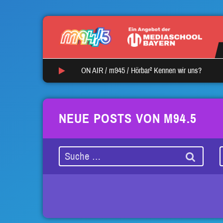
ON AIR /
m945
/
Hörbar² Kennen wir uns?
NEUE POSTS VON M94.5