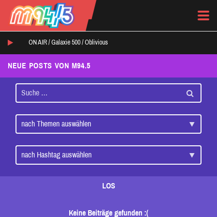
ON AIR /
Galaxie 500
/
Oblivious
NEUE POSTS VON M94.5
LOS
Keine Beiträge gefunden :(