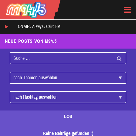
ON AIR /
Alewya
/
Cairo FM
NEUE POSTS VON M94.5
LOS
Keine Beiträge gefunden :(