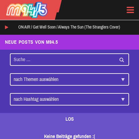
ON AIR /
Get Well Soon
/
Always The Sun (The Stranglers Cover)
NEUE POSTS VON M94.5
LOS
Keine Beiträge gefunden :(