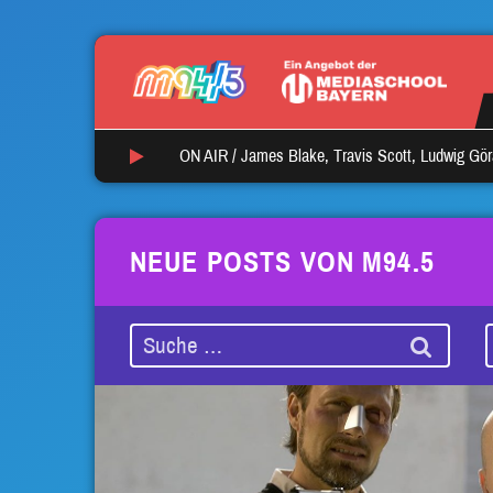
ON AIR /
James Blake, Travis Scott, Ludwig Gö
NEUE POSTS VON M94.5