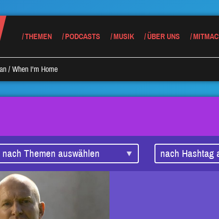
THEMEN
PODCASTS
MUSIK
ÜBER UNS
MITMAC
ran
/
When I'm Home