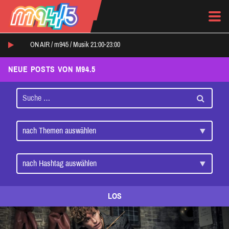
ON AIR /
m945
/
Musik 21:00-23:00
NEUE POSTS VON M94.5
LOS