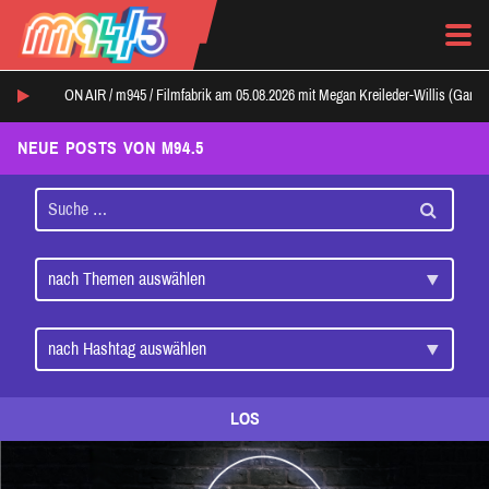
ON AIR /
m945
/
Filmfabrik am 05.08.2026 mit Megan Kreileder-Willis (Ganz
NEUE POSTS VON M94.5
LOS