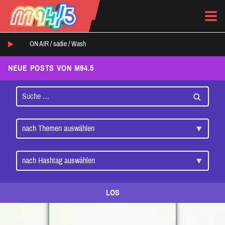
ON AIR /
sadie
/
Wash
NEUE POSTS VON M94.5
LOS