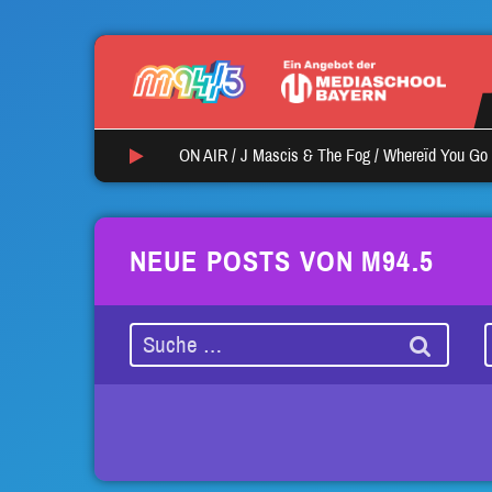
ON AIR /
J Mascis & The Fog
/
Whereïd You Go
NEUE POSTS VON M94.5