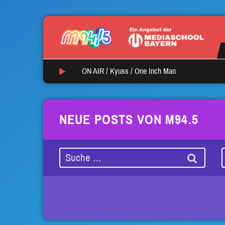
ON AIR /
Kyuss
/
One Inch Man
NEUE POSTS VON M94.5