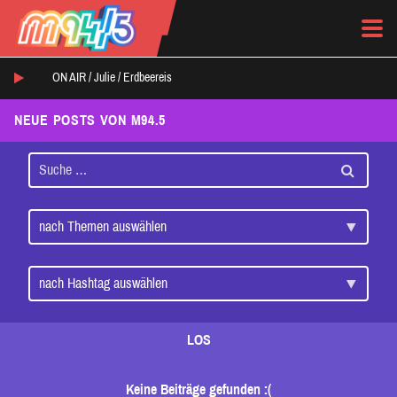
ON AIR /
Julie
/
Erdbeereis
NEUE POSTS VON M94.5
LOS
Keine Beiträge gefunden :(