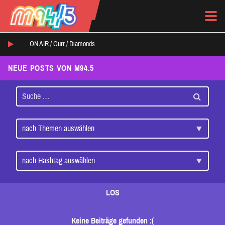
ON AIR /
Gurr
/
Diamonds
NEUE POSTS VON M94.5
LOS
Keine Beiträge gefunden :(