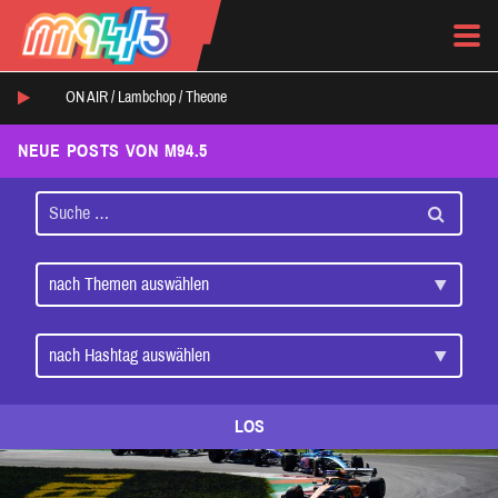
ON AIR /
Lambchop
/
Theone
NEUE POSTS VON M94.5
LOS