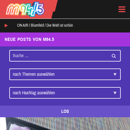
ON AIR /
Blumfeld
/
Die Welt ist schön
NEUE POSTS VON M94.5
LOS