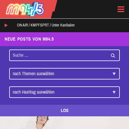
ON AIR /
KMPFSPRT
/
Unter Kanibalen
NEUE POSTS VON M94.5
LOS