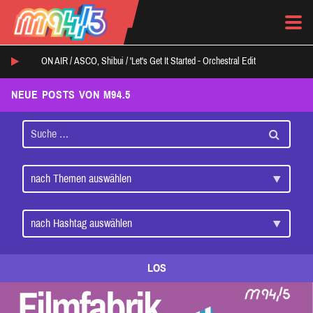
ON AIR /
ASCO, Shibui
/
'Let's Get It Started - Orchestral Edit
NEUE POSTS VON M94.5
LOS