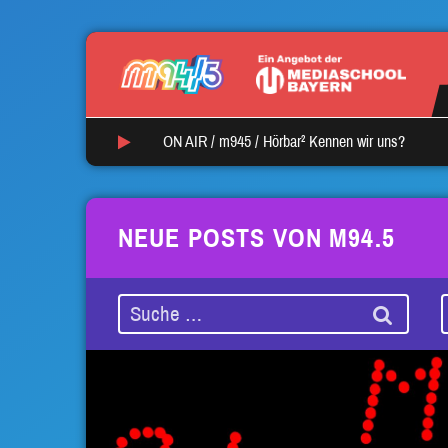
ON AIR /
m945
/
Hörbar² Kennen wir uns?
NEUE POSTS VON M94.5