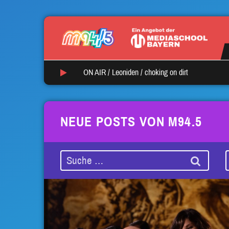
ON AIR /
Leoniden
/
choking on dirt
NEUE POSTS VON M94.5