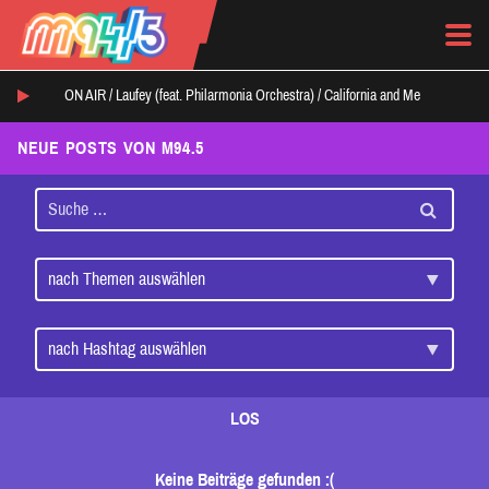
ON AIR /
Laufey (feat. Philarmonia Orchestra)
/
California and Me
NEUE POSTS VON M94.5
LOS
Keine Beiträge gefunden :(