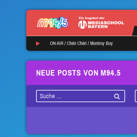
ON AIR /
Chéri Chéri
/
Montroy Boy
NEUE POSTS VON M94.5