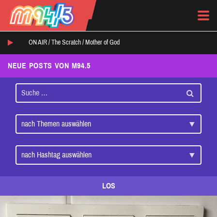
ON AIR /
The Scratch
/
Mother of God
NEUE POSTS VON M94.5
LOS