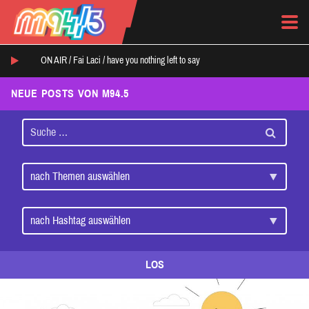
ON AIR /
Fai Laci
/
have you nothing left to say
NEUE POSTS VON M94.5
LOS