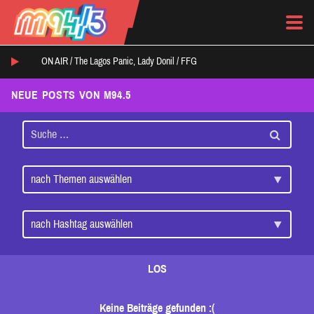
ON AIR /
The Lagos Panic, Lady Donil
/
FFG
NEUE POSTS VON M94.5
LOS
Keine Beiträge gefunden :(