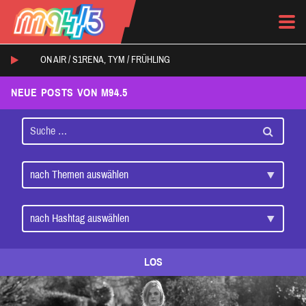
ON AIR /
S1RENA, TYM
/
FRÜHLING
NEUE POSTS VON M94.5
LOS