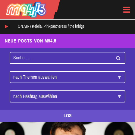
ON AIR /
Kelela, Pinkpantheress
/
the bridge
NEUE POSTS VON M94.5
LOS