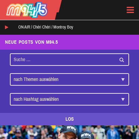
ON AIR /
Chéri Chéri
/
Montroy Boy
NEUE POSTS VON M94.5
LOS