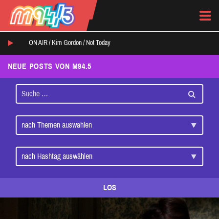
ON AIR /
Kim Gordon
/
Not Today
NEUE POSTS VON M94.5
LOS