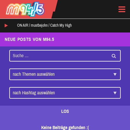
ON AIR /
mustbejohn
/
Catch My High
NEUE POSTS VON M94.5
LOS
Keine Beiträge gefunden :(