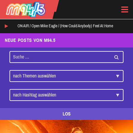
ON AIR /
Open Mike Eagle
/
(How Could Anybody) Feel At Home
NEUE POSTS VON M94.5
LOS