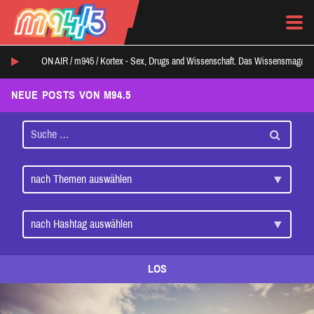
ON AIR /
m945
/
Kortex - Sex, Drugs and Wissenschaft. Das Wissensmagazin
NEUE POSTS VON M94.5
LOS