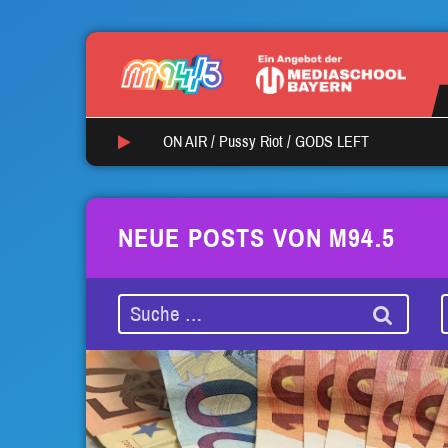
ON AIR /
Pussy Riot
/
GODS LEFT
NEUE POSTS VON M94.5