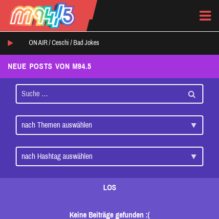
ON AIR /
Ceschi
/
Bad Jokes
NEUE POSTS VON M94.5
LOS
Keine Beiträge gefunden :(