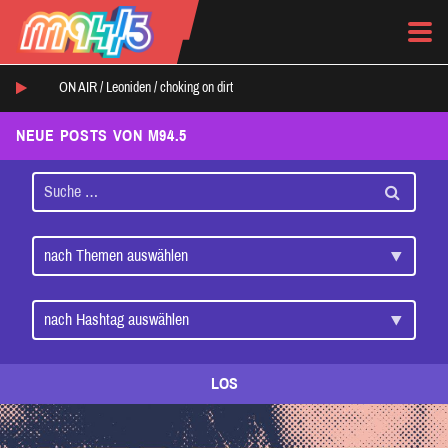
ON AIR /
Leoniden
/
choking on dirt
NEUE POSTS VON M94.5
LOS