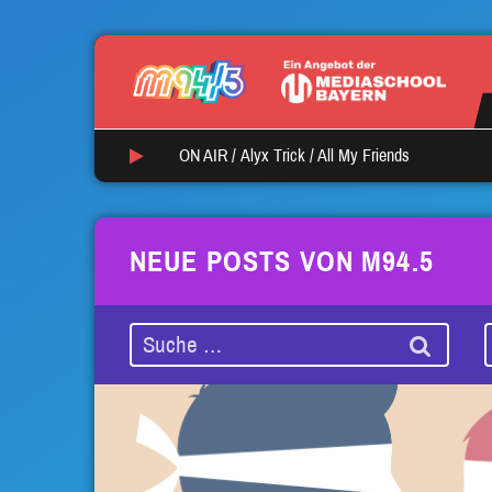
ON AIR /
Alyx Trick
/
All My Friends
NEUE POSTS VON M94.5