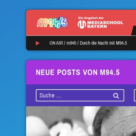
ON AIR /
m945
/
Durch die Nacht mit M94.5
NEUE POSTS VON M94.5