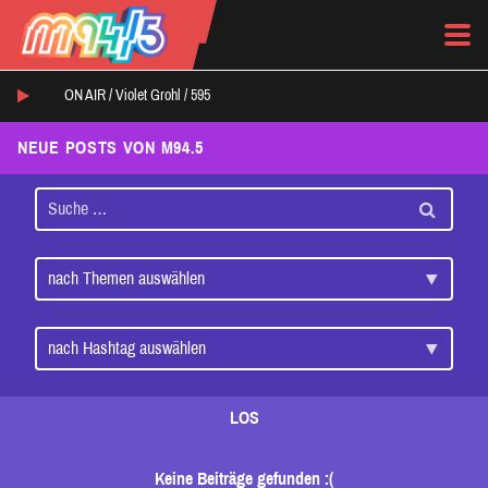
ON AIR /
Violet Grohl
/
595
NEUE POSTS VON M94.5
LOS
Keine Beiträge gefunden :(