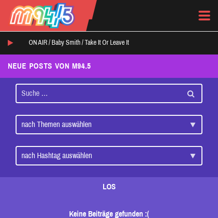
ON AIR /
Baby Smith
/
Take It Or Leave It
NEUE POSTS VON M94.5
LOS
Keine Beiträge gefunden :(