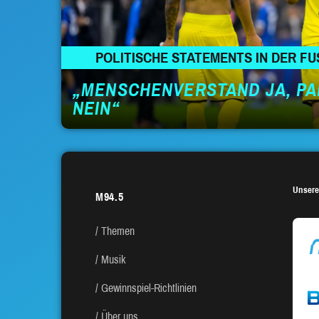
POLITISCHE STATEMENTS IN DER F
„MENSCHENVERSTAND JA, PA
NEIN“
Unsere
M94.5
Themen
Musik
Gewinnspiel-Richtlinien
Über uns