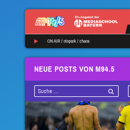
ON AIR /
otopark
/
chaos
NEUE POSTS VON M94.5