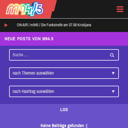
ON AIR /
m945
/
Die Funkstreife am 07.08 Kristijana
NEUE POSTS VON M94.5
LOS
Keine Beiträge gefunden :(