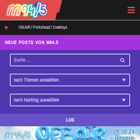
ON AIR /
Portishead
/
Cowboys
NEUE POSTS VON M94.5
LOS