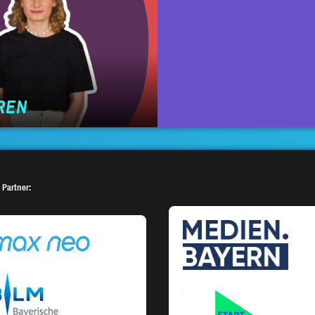
REN
 Partner: