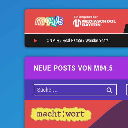
ON AIR /
Real Estate
/
Wonder Years
NEUE POSTS VON M94.5