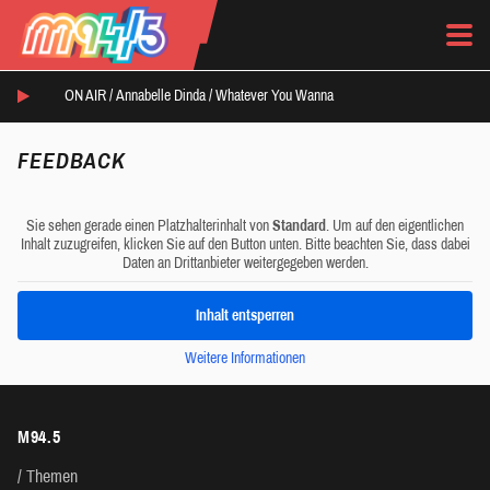
ON AIR /
Annabelle Dinda
/
Whatever You Wanna
FEEDBACK
Sie sehen gerade einen Platzhalterinhalt von
Standard
. Um auf den eigentlichen
Inhalt zuzugreifen, klicken Sie auf den Button unten. Bitte beachten Sie, dass dabei
Daten an Drittanbieter weitergegeben werden.
Inhalt entsperren
Weitere Informationen
M94.5
Themen